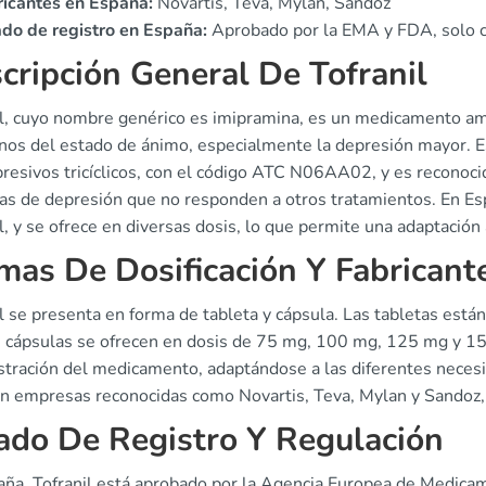
ricantes en España:
Novartis, Teva, Mylan, Sandoz
do de registro en España:
Aprobado por la EMA y FDA, solo c
cripción General De Tofranil
il, cuyo nombre genérico es imipramina, es un medicamento am
rnos del estado de ánimo, especialmente la depresión mayor. Es
resivos tricíclicos, con el código ATC N06AA02, y es reconoci
as de depresión que no responden a otros tratamientos. En Esp
l, y se ofrece en diversas dosis, lo que permite una adaptación
mas De Dosificación Y Fabricant
il se presenta en forma de tableta y cápsula. Las tabletas est
s cápsulas se ofrecen en dosis de 75 mg, 100 mg, 125 mg y 150
tración del medicamento, adaptándose a las diferentes necesid
n empresas reconocidas como Novartis, Teva, Mylan y Sandoz, qu
ado De Registro Y Regulación
aña, Tofranil está aprobado por la Agencia Europea de Medica