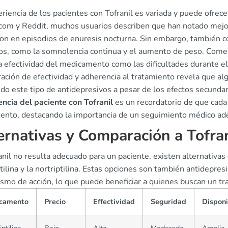
riencia de los pacientes con Tofranil es variada y puede ofrec
com y Reddit, muchos usuarios describen que han notado mejor
ion en episodios de enuresis nocturna. Sin embargo, también 
os, como la somnolencia continua y el aumento de peso. Comen
a efectividad del medicamento como las dificultades durante el
ación de efectividad y adherencia al tratamiento revela que 
ndo este tipo de antidepresivos a pesar de los efectos secundar
encia del paciente con Tofranil
es un recordatorio de que cada
iento, destacando la importancia de un seguimiento médico ad
ernativas y Comparación a Tofran
anil no resulta adecuado para un paciente, existen alternativa
tilina y la nortriptilina. Estas opciones son también antidepre
smo de acción, lo que puede beneficiar a quienes buscan un tra
camento
Precio
Effectividad
Seguridad
Disponi