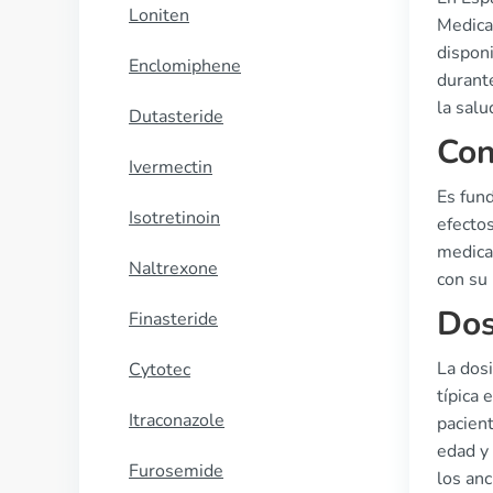
Loniten
Medica
dispon
Enclomiphene
durante
la salu
Dutasteride
Con
Ivermectin
Es fun
Isotretinoin
efectos
medica
Naltrexone
con su 
Dos
Finasteride
La dosi
Cytotec
típica
Itraconazole
pacient
edad y 
Furosemide
los anc