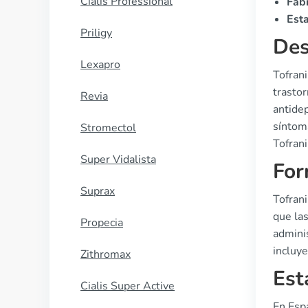
Cialis Professional
Fab
Esta
Priligy
Des
Lexapro
Tofran
trasto
Revia
antidep
síntom
Stromectol
Tofrani
Super Vidalista
For
Suprax
Tofran
que la
Propecia
adminis
incluye
Zithromax
Est
Cialis Super Active
En Esp