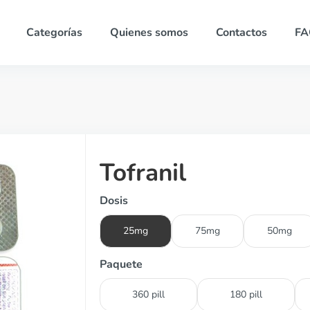
Categorías
Quienes somos
Contactos
FA
Tofranil
Dosis
25mg
75mg
50mg
Paquete
360 pill
180 pill