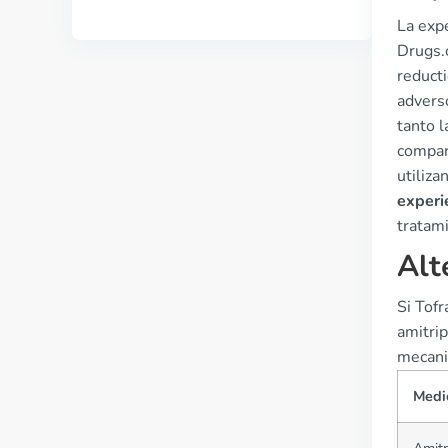
La expe
Drugs.
reduct
advers
tanto l
compar
utiliza
experi
tratam
Alt
Si Tofr
amitrip
mecani
Medi