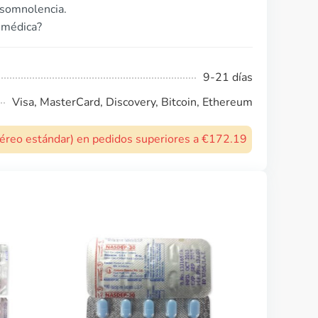
 somnolencia.
a médica?
9-21 días
Visa, MasterCard, Discovery, Bitcoin, Ethereum
 aéreo estándar) en pedidos superiores a €172.19