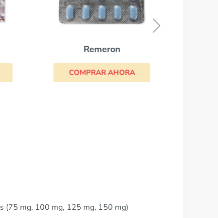
CO
Remeron
COMPRAR AHORA
as (75 mg, 100 mg, 125 mg, 150 mg)