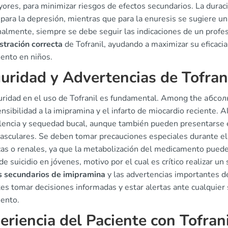
ores, para minimizar riesgos de efectos secundarios. La durac
para la depresión, mientras que para la enuresis se sugiere un
almente, siempre se debe seguir las indicaciones de un profes
stración correcta
de Tofranil, ayudando a maximizar su eficacia
iento en niños.
uridad y Advertencias de Tofran
uridad en el uso de Tofranil es fundamental. Among the абсолю
nsibilidad a la imipramina y el infarto de miocardio reciente
encia y sequedad bucal, aunque también pueden presentarse e
vasculares. Se deben tomar precauciones especiales durante e
cas o renales, ya que la metabolización del medicamento puede
de suicidio en jóvenes, motivo por el cual es crítico realizar 
s secundarios de imipramina
y las advertencias importantes d
tes tomar decisiones informadas y estar alertas ante cualquier
iento.
eriencia del Paciente con Tofran