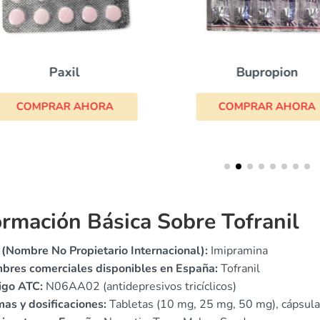
Paxil
Bupropion
COMPRAR AHORA
COMPRAR AHORA
ormación Básica Sobre Tofranil
(Nombre No Propietario Internacional):
Imipramina
bres comerciales disponibles en España:
Tofranil
igo ATC:
N06AA02 (antidepresivos tricíclicos)
as y dosificaciones:
Tabletas (10 mg, 25 mg, 50 mg), cápsul