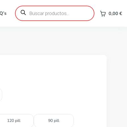
Búsqueda
de
Q’s
0,00
€
productos
120 pill
90 pill