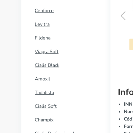
Cenforce
Levitra
Risnia
Fildena
COMPRAR AHORA
Viagra Soft
Cialis Black
Amoxil
Inf
Tadalista
INN 
Cialis Soft
Nom
Cód
Champix
Form