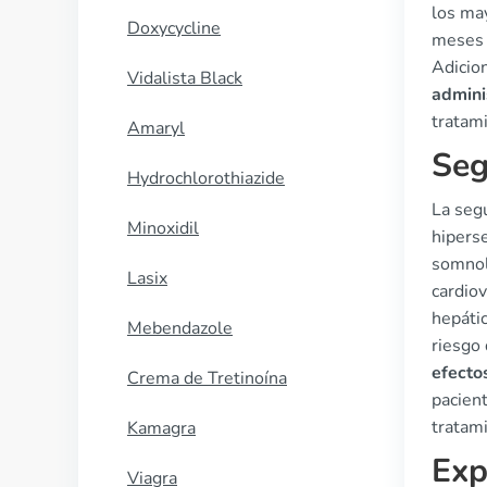
los may
Doxycycline
meses 
Adicion
Vidalista Black
admini
tratam
Amaryl
Seg
Hydrochlorothiazide
La seg
Minoxidil
hiperse
somnol
Lasix
cardio
hepáti
Mebendazole
riesgo 
efecto
Crema de Tretinoína
pacien
tratam
Kamagra
Exp
Viagra