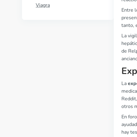
Viagra
Entre 
presen
tanto,
La vig
hepátic
de Rel
ancian
Exp
La
exp
medica
Reddit
otros 
En for
ayudad
hay te