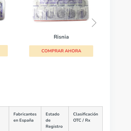
CO
Risnia
COMPRAR AHORA
Fabricantes
Estado
Clasificación
en España
de
OTC / Rx
Registro