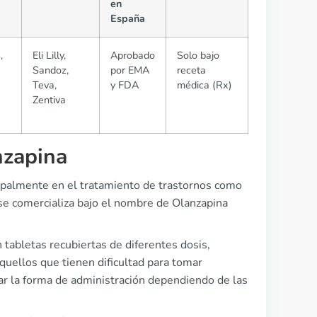
en
España
,
Eli Lilly,
Aprobado
Solo bajo
Sandoz,
por EMA
receta
Teva,
y FDA
médica (Rx)
Zentiva
nzapina
ncipalmente en el tratamiento de trastornos como
 se comercializa bajo el nombre de Olanzapina
 tabletas recubiertas de diferentes dosis,
quellos que tienen dificultad para tomar
ar la forma de administración dependiendo de las