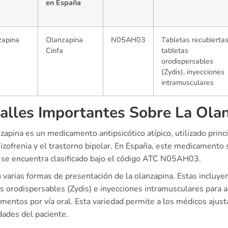
en España
zapina
Olanzapina
N05AH03
Tabletas recubiertas
Cinfa
tabletas
orodispersables
(Zydis), inyecciones
intramusculares
alles Importantes Sobre La Ola
zapina es un medicamento antipsicótico atípico, utilizado pri
izofrenia y el trastorno bipolar. En España, este medicamento
y se encuentra clasificado bajo el código ATC N05AH03.
 varias formas de presentación de la olanzapina. Estas incluyen
s orodispersables (Zydis) e inyecciones intramusculares para a
mentos por vía oral. Esta variedad permite a los médicos ajust
dades del paciente.