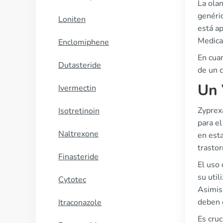
La olan
genéri
Loniten
está a
Medicam
Enclomiphene
En cuan
Dutasteride
de un c
Un 
Ivermectin
Zyprexa
Isotretinoin
para e
Naltrexone
en est
trasto
Finasteride
El uso
su util
Cytotec
Asimis
deben e
Itraconazole
Es cruc