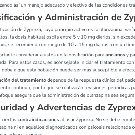
zando así un manejo adecuado y efectivo de las condiciones tra
ificación y Administración de Z
ficación de Zyprexa, cuyo principio activo es la olanzapina, varí
tos, la dosis habitual oscila entre 5 y 10 mg diarios, sin exced
cos
, se recomienda un rango de 10 a 15 mg diarios, con un lím
rtante considerar ajustes en la dosificación para
ancianos
y pa
a. Para estos casos, es aconsejable iniciar el tratamiento co
e debe a que esta población puede ser más susceptible a efect
ación del tratamiento
depende de la respuesta clínica del pacie
ento continuo, por lo que se realizarán revisiones periódicas p
foque asegura que la administración de olanzapina sea segura y
uridad y Advertencias de Zypre
 ciertas
contraindicaciones
al usar Zyprexa. No se debe emplea
zapina ni en aquellos diagnosticados con psicosis relacionada 
ones adversas graves.