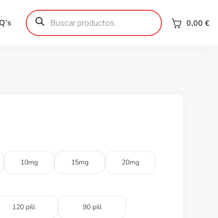
Búsqueda
de
Q’s
0,00
€
productos
10mg
15mg
20mg
120 pill
90 pill