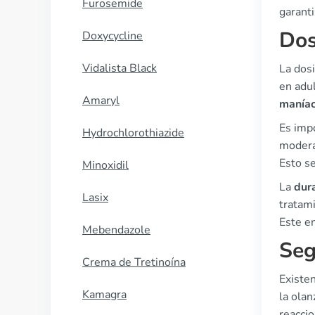
Furosemide
garanti
Dos
Doxycycline
Vidalista Black
La dosi
en adul
Amaryl
manía
Es impo
Hydrochlorothiazide
moderad
Esto s
Minoxidil
La
dur
Lasix
tratami
Este en
Mebendazole
Seg
Crema de Tretinoína
Existen
Kamagra
la olan
reacci