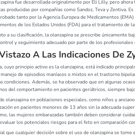
zapina fue desarrollada originalmente por Eli Lilly, pero ahor
cas producidas por compañías como Sandoz, Teva y Zentiva. E
probado tanto por la Agencia Europea de Medicamentos (EMA) 
entos de los Estados Unidos (FDA) para el tratamiento de la e
to a su clasificación, la olanzapina se prescribe únicamente ba
ontrol y seguimiento adecuado por parte de los profesionales 
Vistazo A Las Indicaciones De Z
, cuyo principio activo es la olanzapina, está indicado principa
l manejo de episodios maníacos o mixtos en el trastorno bipol
as condiciones. Además, se ha observado que en algunas ocasion
rnos del comportamiento en pacientes geriátricos, siempre bajo
 de olanzapina en poblaciones especiales, como niños y anciano
ización en pacientes menores de 13 años sin la adecuada superv
mo, las mujeres embarazadas también deben considerar cuida
valuar los potenciales riesgos para el feto en comparación con
ial que cualquier decisión sobre el uso de olanzapina se tome e