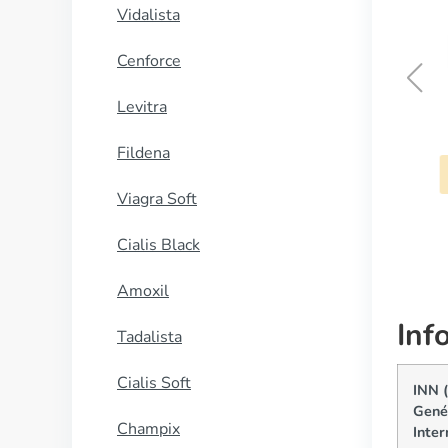
Vidalista
Cenforce
Levitra
Zoloft
Fildena
COMPRAR AHORA
Viagra Soft
Cialis Black
Amoxil
Inf
Tadalista
Cialis Soft
INN 
Gené
Champix
Inter