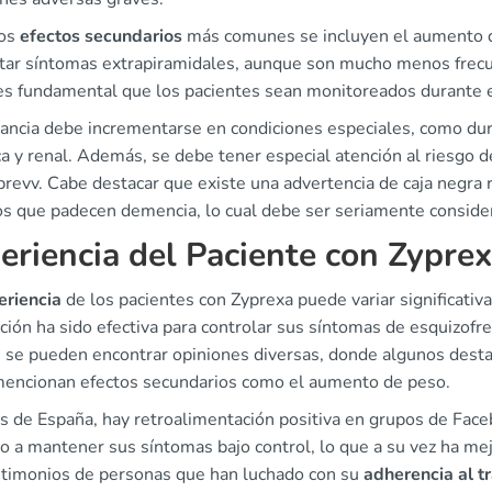
los
efectos secundarios
más comunes se incluyen el aumento d
tar síntomas extrapiramidales, aunque son mucho menos frecuen
 es fundamental que los pacientes sean monitoreados durante e
ilancia debe incrementarse en condiciones especiales, como d
a y renal. Además, se debe tener especial atención al riesgo 
prevv. Cabe destacar que existe una advertencia de caja negra 
os que padecen demencia, lo cual debe ser seriamente considera
eriencia del Paciente con Zypre
eriencia
de los pacientes con Zyprexa puede variar significati
ción ha sido efectiva para controlar sus síntomas de esquizof
, se pueden encontrar opiniones diversas, donde algunos desta
mencionan efectos secundarios como el aumento de peso.
os de España, hay retroalimentación positiva en grupos de Fa
o a mantener sus síntomas bajo control, lo que a su vez ha me
stimonios de personas que han luchado con su
adherencia al t