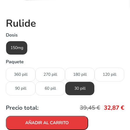
Rulide
Dosis
150mg
Paquete
360 pill
270 pill
180 pill
120 pill
90 pill
60 pill
30 pill
Precio total:
39,45
€
32,87
€
AÑADIR AL CARRITO