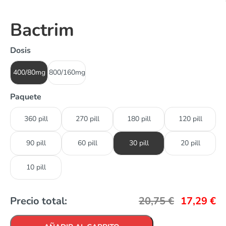
Bactrim
Dosis
400/80mg
800/160mg
Paquete
360 pill
270 pill
180 pill
120 pill
90 pill
60 pill
30 pill
20 pill
10 pill
Precio total:
20,75
€
17,29
€