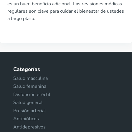
es un buen beneficio adicional. Las revisiones médicas
regulares son clave para cuidar el bienestar de ustedes
a largo plazo.
Categorías
Salud masculina
Salud femenina
Disfunción eréctil
Salud general
Presión arterial
Antibióticos
Antidepresivos