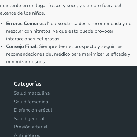
mantenlo en un lugar fresco y seco, y siempre fuera del
alcance de los niños.
Errores Comunes:
No exceder la dosis recomendada y no
mezclar con nitratos, ya que esto puede provocar
interacciones peligrosas.
Consejo Final:
Siempre leer el prospecto y seguir las
recomendaciones del médico para maximizar la eficacia y
minimizar riesgos.
Categorías
Salud masculina
Salud femenina
Disfunción eréctil
Salud general
Presión arterial
Antibióticos