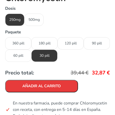
Dosis
250mg
500mg
Paquete
360 pill
180 pill
120 pill
90 pill
60 pill
30 pill
Precio total:
39,44
€
32,87
€
AÑADIR AL CARRITO
En nuestra farmacia, puede comprar Chloromycetin
con receta, con entrega en 5-14 días en España.