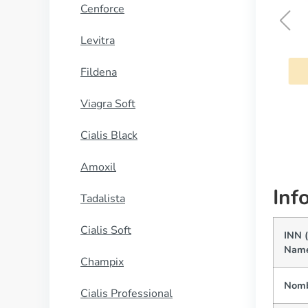
Cenforce
Levitra
Plaquenil
Fildena
COMPRAR AHORA
Viagra Soft
Cialis Black
Amoxil
Inf
Tadalista
Cialis Soft
INN (
Nam
Champix
Nomb
Cialis Professional