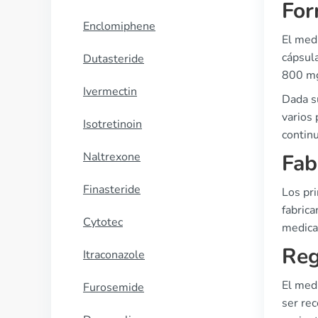
For
Enclomiphene
El med
cápsula
Dutasteride
800 mg
Ivermectin
Dada s
varios 
Isotretinoin
continu
Naltrexone
Fab
Finasteride
Los pri
fabrica
Cytotec
medica
Reg
Itraconazole
El medi
Furosemide
ser re