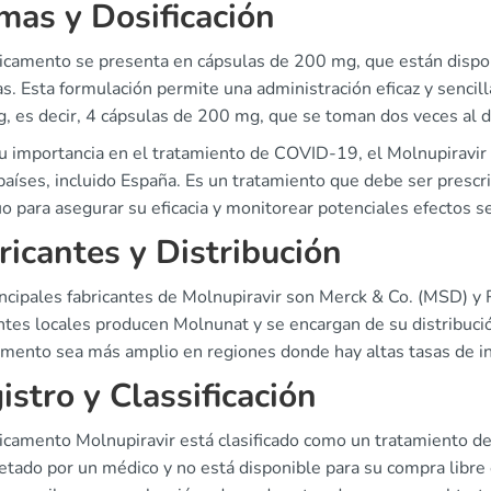
mas y Dosificación
icamento se presenta en cápsulas de 200 mg, que están dispo
s. Esta formulación permite una administración eficaz y sencilla
, es decir, 4 cápsulas de 200 mg, que se toman dos veces al d
u importancia en el tratamiento de COVID-19, el Molnupiravir 
países, incluido España. Es un tratamiento que debe ser presc
o para asegurar su eficacia y monitorear potenciales efectos s
ricantes y Distribución
ncipales fabricantes de Molnupiravir son Merck & Co. (MSD) y R
ntes locales producen Molnunat y se encargan de su distribución
mento sea más amplio en regiones donde hay altas tasas de i
istro y Classificación
camento Molnupiravir está clasificado como un tratamiento de p
cetado por un médico y no está disponible para su compra libre