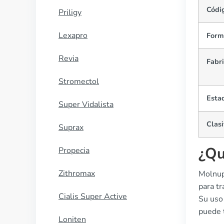
Códi
Priligy
Lexapro
Forma
Revia
Fabr
Stromectol
Estad
Super Vidalista
Clasi
Suprax
¿Qu
Propecia
Zithromax
Molnup
para t
Cialis Super Active
Su uso
puede 
Loniten