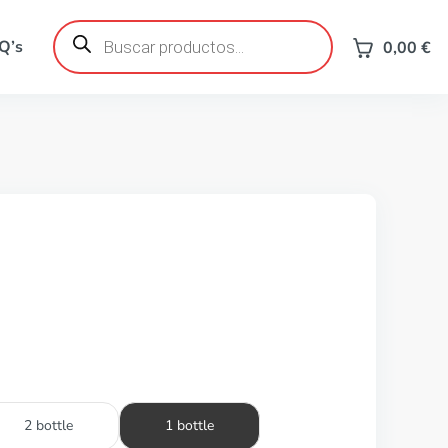
Búsqueda
de
Q’s
0,00
€
productos
2 bottle
1 bottle