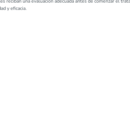
tes reciban una evaluación adecuada antes de comenzar el trat
ad y eficacia.