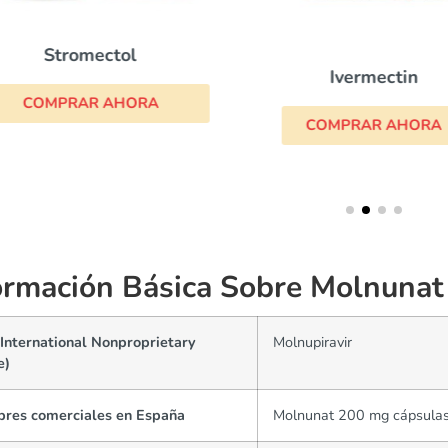
Stromectol
Ivermectin
COMPRAR AHORA
COMPRAR AHORA
ormación Básica Sobre Molnunat
International Nonproprietary
Molnupiravir
e)
res comerciales en España
Molnunat 200 mg cápsula