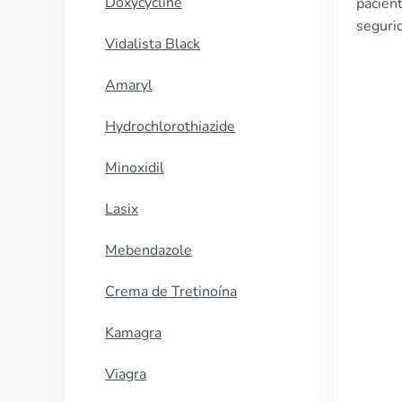
Doxycycline
pacien
segurid
Vidalista Black
Amaryl
Hydrochlorothiazide
Minoxidil
Lasix
Mebendazole
Crema de Tretinoína
Kamagra
Viagra