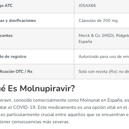
go ATC
J05AX66
s y dosificaciones
Cápsulas de 200 mg
icantes
Merck & Co. (MSD), Ridgeba
España
o de registro
Autorizado para uso de eme
ficación OTC / Rx
Solo con receta (Rx); no d
é Es Molnupiravir?
iravir, conocido comercialmente como Molnunat en España, es 
ratar el COVID-19. Este medicamento es una opción vital en el
 es particularmente crucial entre aquellos que se encuentran 
tener consecuencias más severas.