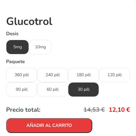
Glucotrol
Dosis
5mg
10mg
Paquete
360 pill
240 pill
180 pill
120 pill
90 pill
60 pill
30 pill
Precio total:
14,53
€
12,10
€
AÑADIR AL CARRITO