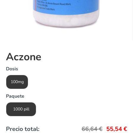
Aczone
Dosis
100mg
Paquete
1000 pill
Precio total:
66,64
€
55,54
€