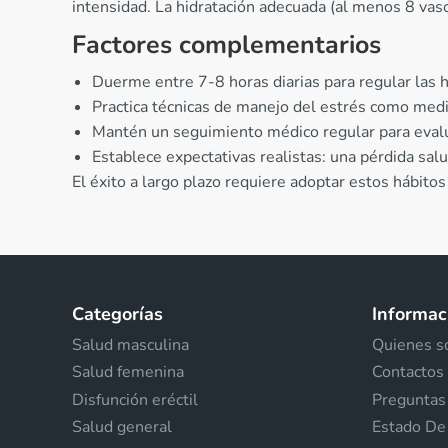
intensidad. La hidratación adecuada (al menos 8 vaso
Factores complementarios
Duerme entre 7-8 horas diarias para regular las 
Practica técnicas de manejo del estrés como medi
Mantén un seguimiento médico regular para evalu
Establece expectativas realistas: una pérdida sa
El éxito a largo plazo requiere adoptar estos hábit
Categorías
Informaci
Salud masculina
Quienes 
Salud femenina
Contactos
Disfunción eréctil
Preguntas
Salud general
Estado De