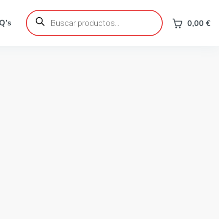
Búsqueda
de
Q’s
0,00
€
productos