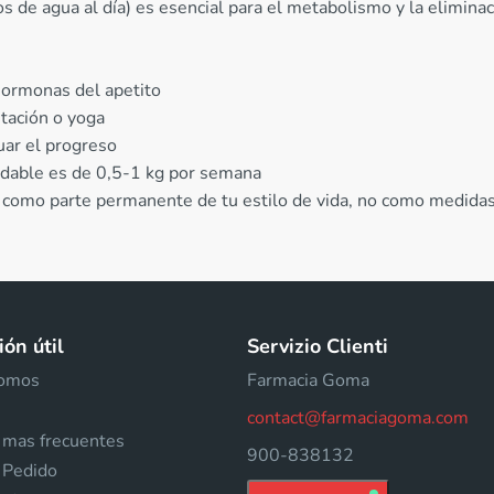
s de agua al día) es esencial para el metabolismo y la eliminac
hormonas del apetito
tación o yoga
ar el progreso
ludable es de 0,5-1 kg por semana
os como parte permanente de tu estilo de vida, no como medida
ón útil
Servizio Clienti
somos
Farmacia Goma
contact@farmaciagoma.com
 mas frecuentes
900-838132
 Pedido