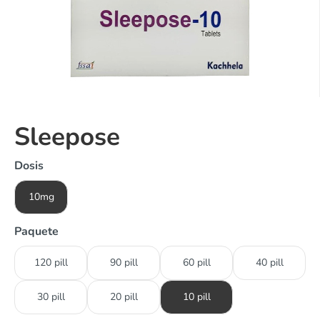
Sleepose
Dosis
10mg
Paquete
120 pill
90 pill
60 pill
40 pill
30 pill
20 pill
10 pill