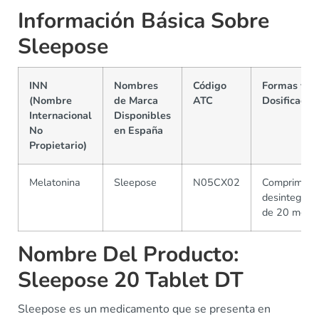
Información Básica Sobre
Sleepose
INN
Nombres
Código
Formas y
(Nombre
de Marca
ATC
Dosificacio
Internacional
Disponibles
No
en España
Propietario)
Melatonina
Sleepose
N05CX02
Comprimido
desintegrab
de 20 mg
Nombre Del Producto:
Sleepose 20 Tablet DT
Sleepose es un medicamento que se presenta en