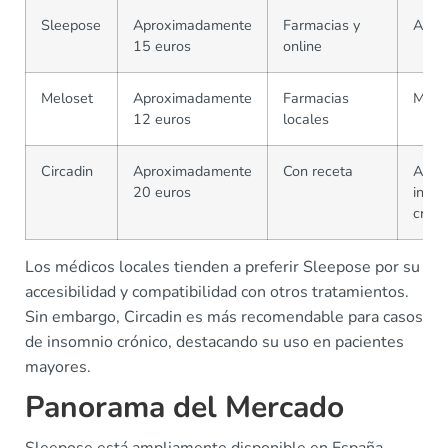
Sleepose
Aproximadamente
Farmacias y
Alta
15 euros
online
Meloset
Aproximadamente
Farmacias
Medi
12 euros
locales
Circadin
Aproximadamente
Con receta
Alta 
20 euros
inso
cróni
Los médicos locales tienden a preferir Sleepose por su
accesibilidad y compatibilidad con otros tratamientos.
Sin embargo, Circadin es más recomendable para casos
de insomnio crónico, destacando su uso en pacientes
mayores.
Panorama del Mercado