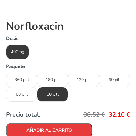
Norfloxacin
Dosis
400mg
Paquete
360 pill
180 pill
120 pill
90 pill
60 pill
30 pill
Precio total:
38,52
€
32,10
€
AÑADIR AL CARRITO