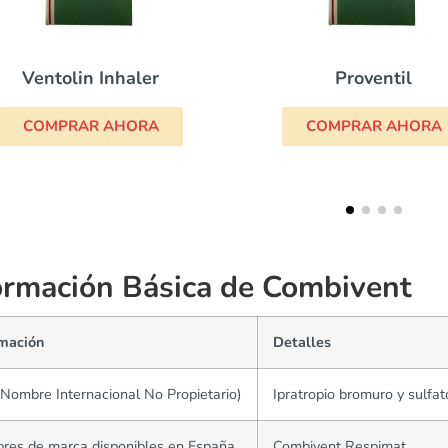
Rhin
Proventil
COMPRA
COMPRAR AHORA
ormación Básica de Combivent
rmación
Detalles
Nombre Internacional No Propietario)
Ipratropio bromuro y sulfa
res de marca disponibles en España
Combivent Respimat