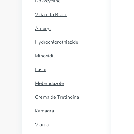
Doxycycline
Vidalista Black
Amaryl
Hydrochlorothiazide
Minoxidil
Lasix
Mebendazole
Crema de Tretinoína
Kamagra
Viagra