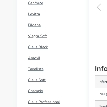
Cenforce
Levitra
Ventolin Inhaler
Fildena
COMPRAR AHORA
Viagra Soft
Cialis Black
Amoxil
Inf
Tadalista
Cialis Soft
Info
Champix
INN (
Cialis Professional
Nomb