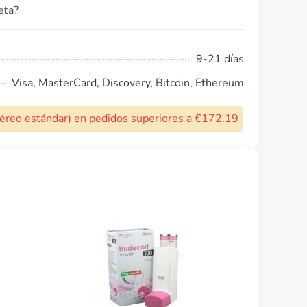
eta?
9-21 días
Visa, MasterCard, Discovery, Bitcoin, Ethereum
 aéreo estándar) en pedidos superiores a €172.19
Proair Inhaler