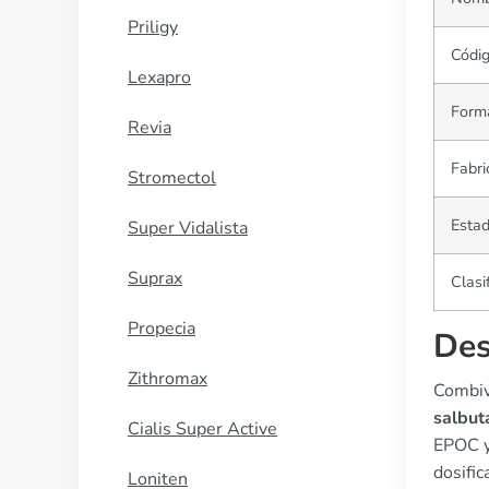
Priligy
Códi
Lexapro
Forma
Revia
Fabri
Stromectol
Estad
Super Vidalista
Suprax
Clasi
Propecia
Des
Zithromax
Combiv
salbut
Cialis Super Active
EPOC y
dosific
Loniten