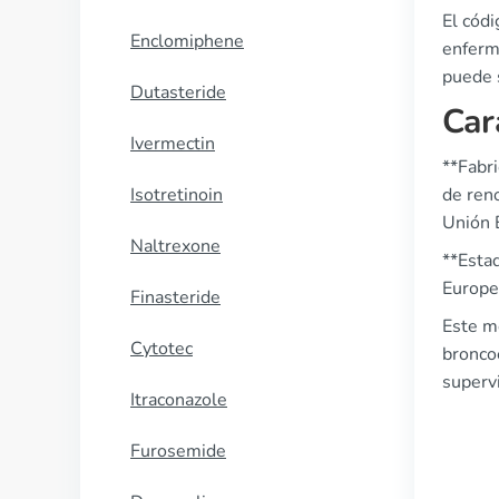
El cód
Enclomiphene
enferm
puede 
Dutasteride
Car
Ivermectin
**Fabri
Isotretinoin
de reno
Unión 
Naltrexone
**Esta
Europea
Finasteride
Este m
Cytotec
broncoe
supervi
Itraconazole
Furosemide