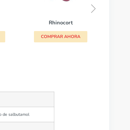
COMPRAR AHORA
ocort
R AHORA
to de salbutamol