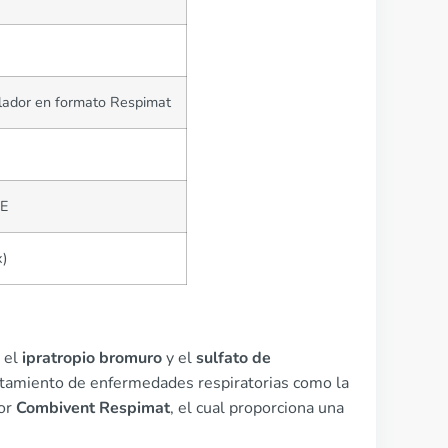
alador en formato Respimat
UE
x)
 el
ipratropio bromuro
y el
sulfato de
ratamiento de enfermedades respiratorias como la
dor
Combivent Respimat
, el cual proporciona una