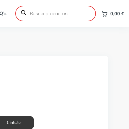
Búsqueda
de
Q’s
0,00
€
productos
1 inhaler