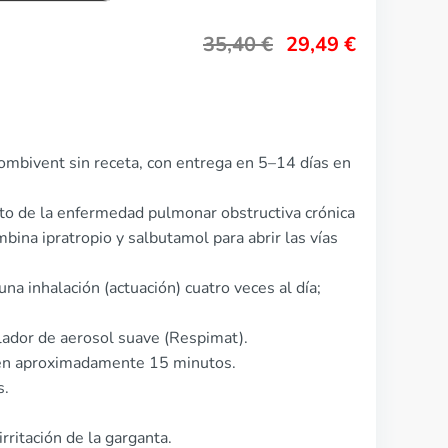
35,40
€
29,49
€
ombivent sin receta, con entrega en 5–14 días en
nto de la enfermedad pulmonar obstructiva crónica
ina ipratropio y salbutamol para abrir las vías
na inhalación (actuación) cuatro veces al día;
lador de aerosol suave (Respimat).
 en aproximadamente 15 minutos.
s.
rritación de la garganta.