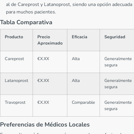
al de Careprost y Latanoprost, siendo una opción adecuada
para muchos pacientes.
Tabla Comparativa
Producto
Precio
Eficacia
Seguridad
Aproximado
Careprost
€X.XX
Alta
Generalmente
segura
Latanoprost
€X.XX
Alta
Generalmente
segura
Travoprost
€X.XX
Comparable
Generalmente
segura
Preferencias de Médicos Locales