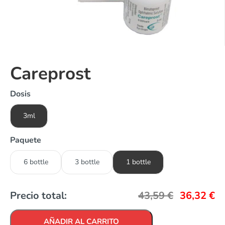
Careprost
Dosis
3ml
Paquete
6 bottle
3 bottle
1 bottle
Precio total:
43,59
€
36,32
€
AÑADIR AL CARRITO