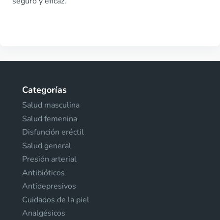
seguro y eficaz.
Categorías
Salud masculina
Salud femenina
Disfunción eréctil
Salud general
Presión arterial
Antibióticos
Antidepresivos
Cuidados de la piel
Analgésicos